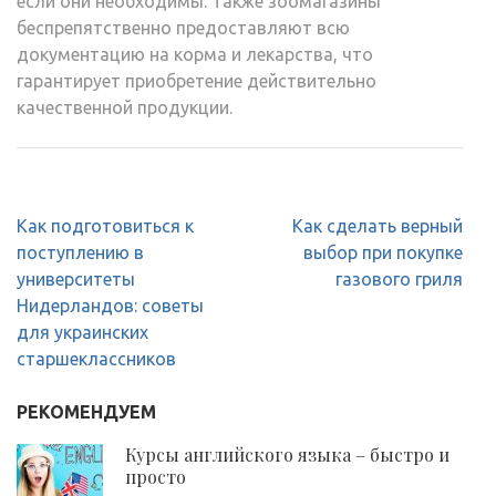
если они необходимы. Также зоомагазины
беспрепятственно предоставляют всю
документацию на корма и лекарства, что
гарантирует приобретение действительно
качественной продукции.
Навигация
Как подготовиться к
Как сделать верный
по
поступлению в
выбор при покупке
записям
университеты
газового гриля
Нидерландов: советы
для украинских
старшеклассников
РЕКОМЕНДУЕМ
Курсы английского языка – быстро и
просто