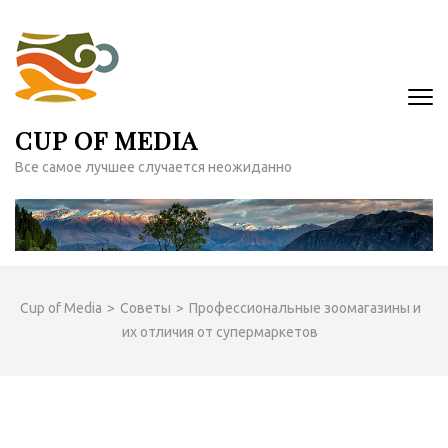
Перейти
к
содержимому
(нажмите
Enter)
CUP OF MEDIA
Все самое лучшее случается неожиданно
Cup of Media
>
Советы
>
Профессиональные зоомагазины и
их отличия от супермаркетов