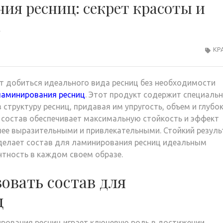
ия ресниц: секрет красоты и
а
КР
т добиться идеального вида ресниц без необходимости
ламинирования ресниц
. Этот продукт содержит специаль
структуру ресниц, придавая им упругость, объем и глубо
, состав обеспечивает максимальную стойкость и эффект
лее выразительными и привлекательными. Стойкий резуль
о делает состав для ламинирования ресниц идеальным
нтность в каждом своем образе.
овать состав для
ц
рования ресниц играет ключевую роль в достижении