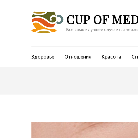
Перейти
к
CUP OF MED
содержимому
(нажмите
Все самое лучшее случается неож
Enter)
Здоровье
Отношения
Красота
Ст