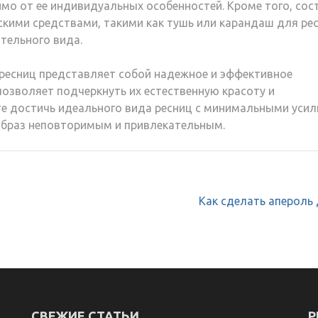
мо от ее индивидуальных особенностей. Кроме того, сос
кими средствами, такими как тушь или карандаш для рес
тельного вида.
ресниц представляет собой надежное и эффективное
позволяет подчеркнуть их естественную красоту и
те достичь идеального вида ресниц с минимальными уси
образ неповторимым и привлекательным.
Как сделать апероль
СВЕЖИЕ СТАТЬИ
Р