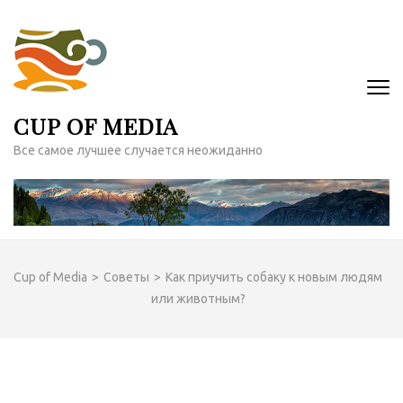
Перейти
к
содержимому
(нажмите
Enter)
CUP OF MEDIA
Все самое лучшее случается неожиданно
Cup of Media
>
Советы
>
Как приучить собаку к новым людям
или животным?