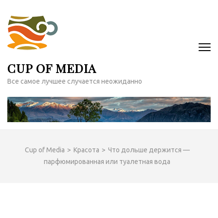
Перейти
к
содержимому
(нажмите
Enter)
CUP OF MEDIA
Все самое лучшее случается неожиданно
Cup of Media
>
Красота
>
Что дольше держится —
парфюмированная или туалетная вода