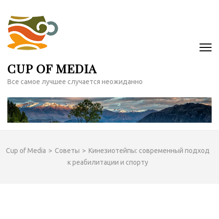
Перейти
к
содержимому
(нажмите
Enter)
CUP OF MEDIA
Все самое лучшее случается неожиданно
Cup of Media
>
Советы
>
Кинезиотейпы: современный подход
к реабилитации и спорту