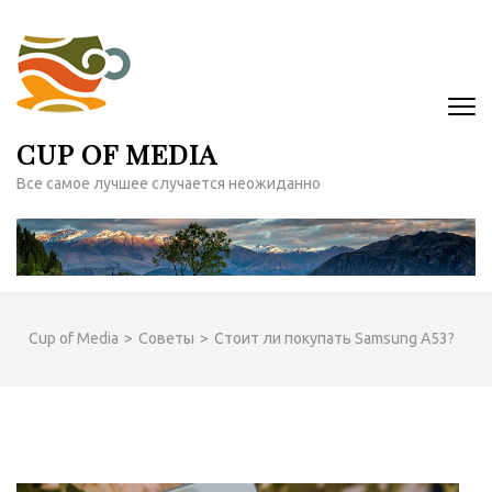
Перейти
к
содержимому
(нажмите
Enter)
CUP OF MEDIA
Все самое лучшее случается неожиданно
Cup of Media
>
Советы
>
Стоит ли покупать Samsung A53?