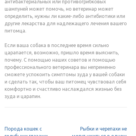
антибактериальных или противогрибковых
шампуней может помочь, но ветеринар может
определить, нужны ли какие-либо антибиотики или
другие лекарства для надлежащего лечения вашего
питомца.
Если ваша собака в последнее время сильно
царапается, возможно, пришло время выяснить,
почему. С помощью наших советов и помощью
профессионального ветеринара вы непременно
сможете успокоить симптомы зуда у вашей собаки
и сделать так, чтобы ваш питомец чувствовал себя
комфортно и счастливо наслаждался жизнью без
зуда и царапин.
Навигация
Порода кошек с
Рыбки и черепахи не
по
голубыми глазами
могут ужиться в одном