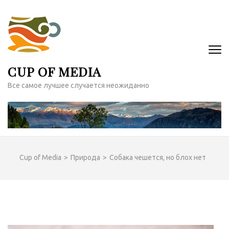
Перейти
к
содержимому
(нажмите
Enter)
CUP OF MEDIA
Все самое лучшее случается неожиданно
Cup of Media
>
Природа
>
Собака чешется, но блох нет