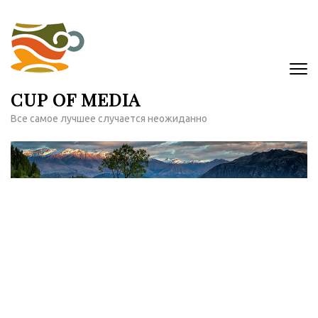
Перейти
к
содержимому
(нажмите
Enter)
CUP OF MEDIA
Все самое лучшее случается неожиданно