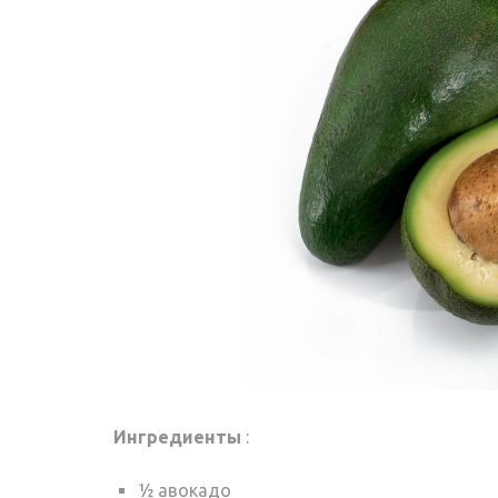
Ингредиенты
:
½ авокадо