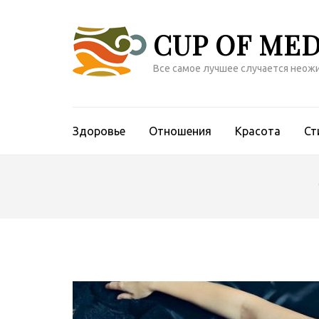
Перейти
к
CUP OF MED
содержимому
(нажмите
Все самое лучшее случается неож
Enter)
Здоровье
Отношения
Красота
Ст