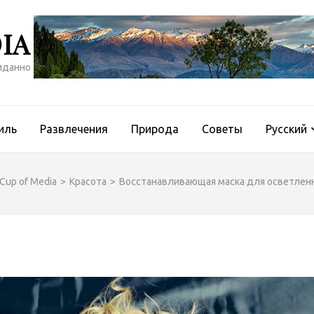
IA
иданно
иль
Развлечения
Природа
Советы
Русский
Cup of Media
>
Красота
>
Восстанавливающая маска для осветлен