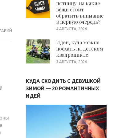
пятницу: на какие
вещи стоит
обратить внимание
в первую очередь?
4 АВГУСТА, 2026
ВОССТАНАВЛИВАЮЩАЯ
ТАРИЙ
МАСКА
Идеи, куда можно
ДЛЯ
поехать на детском
в
ОСВЕТЛЕННЫХ
квадроцикле
ВОЛОС
3 АВГУСТА, 2026
В
ДОМАШНИХ
КУДА СХОДИТЬ С ДЕВУШКОЙ
УСЛОВИЯХ
й
ЗИМОЙ — 20 РОМАНТИЧНЫХ
—
ИДЕЙ
ЛУЧШИЕ
РЕЦЕПТЫ
коны
е
я