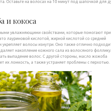
а. Оставьте на волосах на 10 минут под шапочкой для д
а и кокоса
ьными увлажняющими свойствами, которые помогают при
ато лауриновой кислотой, жирной кислотой со средней
 и укрепляет волосы изнутри. Оно также отлично подходи
удаляет накопление кожного сала из волосяного фоллику
вать выпадение волос. С другой стороны, масло жожоба
т их ломкость, а также устраняет проблемы с перхотью.