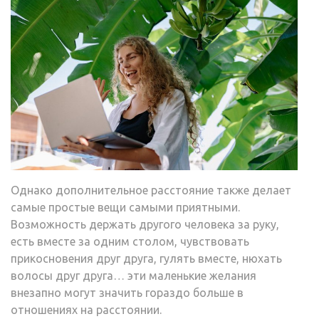
Однако дополнительное расстояние также делает
самые простые вещи самыми приятными.
Возможность держать другого человека за руку,
есть вместе за одним столом, чувствовать
прикосновения друг друга, гулять вместе, нюхать
волосы друг друга… эти маленькие желания
внезапно могут значить гораздо больше в
отношениях на расстоянии.