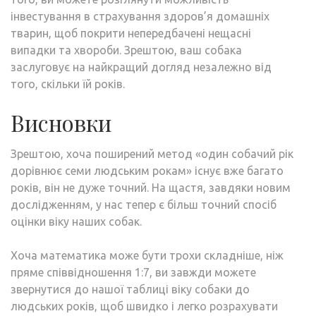
інвестування в страхування здоров’я домашніх
тварин, щоб покрити непередбачені нещасні
випадки та хвороби. Зрештою, ваш собака
заслуговує на найкращий догляд незалежно від
того, скільки їй років.
Висновки
Зрештою, хоча поширений метод «один собачий рік
дорівнює семи людським рокам» існує вже багато
років, він не дуже точний. На щастя, завдяки новим
дослідженням, у нас тепер є більш точний спосіб
оцінки віку наших собак.
Хоча математика може бути трохи складніше, ніж
пряме співвідношення 1:7, ви завжди можете
звернутися до нашої таблиці віку собаки до
людських років, щоб швидко і легко розрахувати