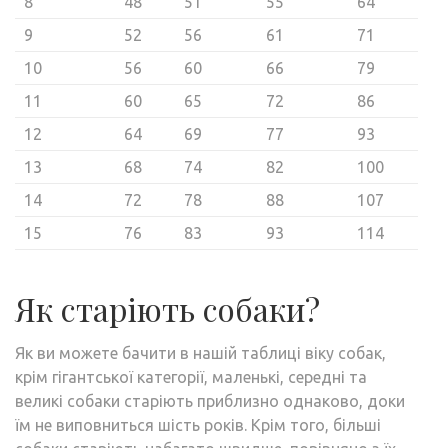
8
48
51
55
64
9
52
56
61
71
10
56
60
66
79
11
60
65
72
86
12
64
69
77
93
13
68
74
82
100
14
72
78
88
107
15
76
83
93
114
Як старіють собаки?
Як ви можете бачити в нашій таблиці віку собак,
крім гігантської категорії, маленькі, середні та
великі собаки старіють приблизно однаково, доки
їм не виповниться шість років. Крім того, більші