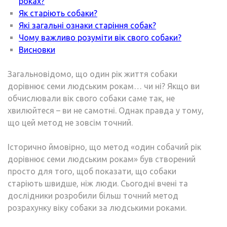
роках?
Як старіють собаки?
Які загальні ознаки старіння собак?
Чому важливо розуміти вік свого собаки?
Висновки
Загальновідомо, що один рік життя собаки
дорівнює семи людським рокам… чи ні? Якщо ви
обчислювали вік свого собаки саме так, не
хвилюйтеся – ви не самотні. Однак правда у тому,
що цей метод не зовсім точний.
Історично ймовірно, що метод «один собачий рік
дорівнює семи людським рокам» був створений
просто для того, щоб показати, що собаки
старіють швидше, ніж люди. Сьогодні вчені та
дослідники розробили більш точний метод
розрахунку віку собаки за людськими роками.