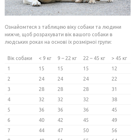
Ознайомтеся з таблицею віку собаки та людини
нижче, щоб розрахувати вік вашого собаки в
людських роках на основі їх розмірної групи:
Вік собаки
< 9 кг
9 – 22 кг
22 – 45 кг
> 45 кг
1
15
15
15
12
2
24
24
24
22
3
28
28
28
31
4
32
32
32
38
5
36
36
36
45
6
40
42
45
49
7
44
47
50
56