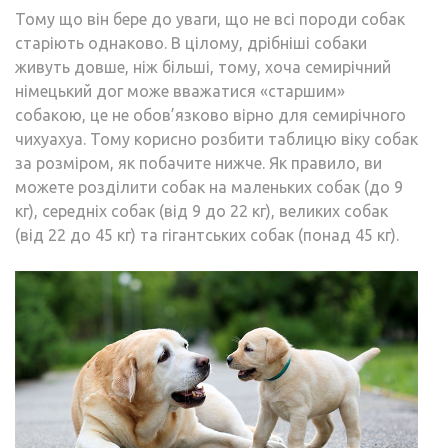
Тому що він бере до уваги, що не всі породи собак
старіють однаково. В цілому, дрібніші собаки
живуть довше, ніж більші, тому, хоча семирічний
німецький дог може вважатися «старшим»
собакою, це не обов’язково вірно для семирічного
чихуахуа. Тому корисно розбити таблицю віку собак
за розміром, як побачите нижче. Як правило, ви
можете розділити собак на маленьких собак (до 9
кг), середніх собак (від 9 до 22 кг), великих собак
(від 22 до 45 кг) та гігантських собак (понад 45 кг).