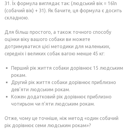
31. Їх формула виглядає так: (людський вік = 16ln
(собачий вік) + 31). Як бачите, ця формула є досить
складною.
Для більш простого, а також точного способу
оцінки віку вашого собаки ви можете
дотримуватися цієї методики для маленьких,
середніх і великих собак вагою менше 45 кг:
Перший рік життя собаки дорівнює 15 людським
рокам.
Другий рік життя собаки дорівнює приблизно
дев’яти людським рокам.
Кожен додатковий рік дорівнює приблизно
чотирьом чи п’яти людським рокам.
Отже, чому це точніше, ніж метод «один собачий
рік дорівнює семи людським рокам»?