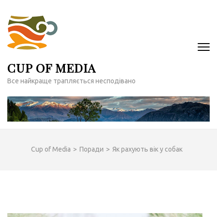
Перейти
до
вмісту
(натисніть
Enter)
CUP OF MEDIA
Все найкраще трапляється несподівано
Cup of Media
>
Поради
>
Як рахують вік у собак