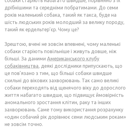
собаки старіють набагато швидше, порівняно з їх
дрібнішими та середніми побратимами. До семи
років маленький собака, такий як такса, буде на
шість людських років молодший за велику породу,
такий як ердельтер’єр. Чому це?
Зрештою, вчені не зовсім впевнені, чому маленькі
собаки старіють повільніше і живуть довше, ніж
більші. За даними
Американського клубу
собаківництва
, деякі дослідники припускають, що
це пов’язано з тим, що більші собаки швидше
схильні до вікових захворювань. Так само великі
собаки переходять від щенячого віку до дорослого
життя набагато швидше, що підвищує ймовірність
аномального зростання клітин, раку та інших
захворювань. Саме тому використання розрахунку
«один собачий рік дорівнює семи людським рокам»
не зовсім точно.