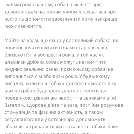
скільки років вашому собаці і як він старіє,
дозволяє вам належним чином піклуватися про
нього та допомогти забезпечити йому найкраще
можливе життя.
Майте на увазі, що якщо у вас великий собака, ви
повинні почати шукати ознаки старіння у віці
близько п’яти або шести років, у той час як
власники дрібних собак можуть не помітити
жодних реальних ознак, поки їхньому собаці не
виповниться сім або вісім років. У будь-якому
випадку, коли ваш собака досягне похилого віку,
вам потрібно буде дуже уважно стежити за її
поведінкою, рівнем активності та звичками в їжі.
Загалом, здорова дієта та вага, постійна розумова
стимуляція та фізична активність, а також
регулярні огляди у ветеринара допоможуть
збільшити тривалість життя вашого собаки. Крім
того, ви можете розглянути можливість