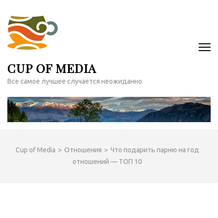
Перейти
к
содержимому
(нажмите
Enter)
CUP OF MEDIA
Все самое лучшее случается неожиданно
Cup of Media
>
Отношения
>
Что подарить парню на год
отношений — ТОП 10