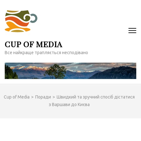
Перейти
до
вмісту
(натисніть
Enter)
CUP OF MEDIA
Все найкраще трапляється несподівано
Cup of Media
>
Поради
>
Швидкий та зручний спосіб дістатися
з Варшави до Києва