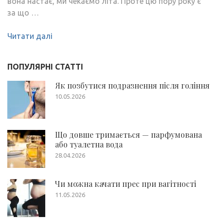
вона настає, ми чекаємо літа. Проте цю пору року є
за що …
Читати далі
ПОПУЛЯРНІ СТАТТІ
Як позбутися подразнення після гоління
10.05.2026
Що довше тримається — парфумована
або туалетна вода
28.04.2026
Чи можна качати прес при вагітності
11.05.2026