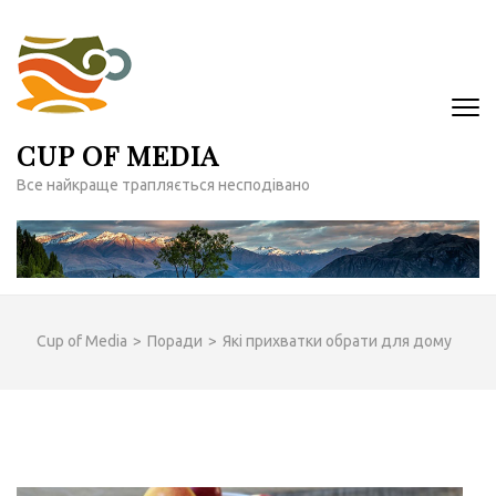
Перейти
до
вмісту
(натисніть
Enter)
CUP OF MEDIA
Все найкраще трапляється несподівано
Cup of Media
>
Поради
>
Які прихватки обрати для дому