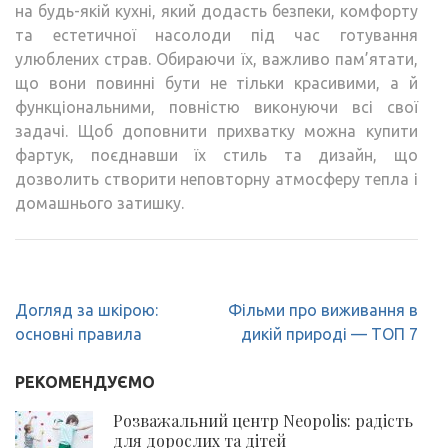
на будь-якій кухні, який додасть безпеки, комфорту
та естетичної насолоди під час готування
улюблених страв. Обираючи їх, важливо пам’ятати,
що вони повинні бути не тільки красивими, а й
функціональними, повністю виконуючи всі свої
задачі. Щоб доповнити прихватку можна купити
фартук, поєднавши їх стиль та дизайн, що
дозволить створити неповторну атмосферу тепла і
домашнього затишку.
Навігація
Догляд за шкірою:
Фільми про виживання в
записів
основні правила
дикій природі — ТОП 7
РЕКОМЕНДУЄМО
Розважальний центр Neopolis: радість
для дорослих та дітей