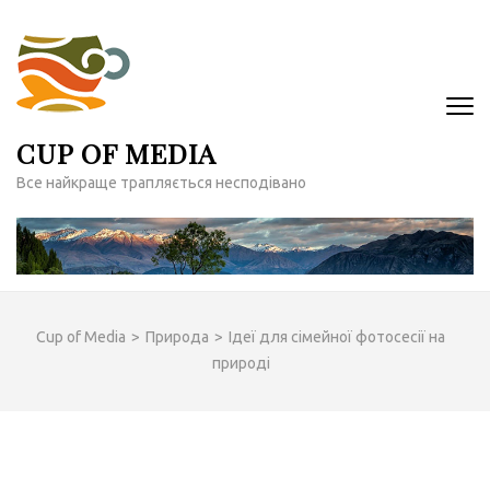
Перейти
до
вмісту
(натисніть
Enter)
CUP OF MEDIA
Все найкраще трапляється несподівано
Cup of Media
>
Природа
>
Ідеї ​​для сімейної фотосесії на
природі