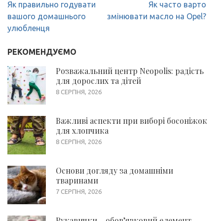
Навігація
Як правильно годувати
Як часто варто
записів
вашого домашнього
змінювати масло на Opel?
улюбленця
РЕКОМЕНДУЄМО
Розважальний центр Neopolis: радість
для дорослих та дітей
8 СЕРПНЯ, 2026
Важливі аспекти при виборі босоніжок
для хлопчика
8 СЕРПНЯ, 2026
Основи догляду за домашніми
тваринами
7 СЕРПНЯ, 2026
Рукавички – обов’язковий елемент