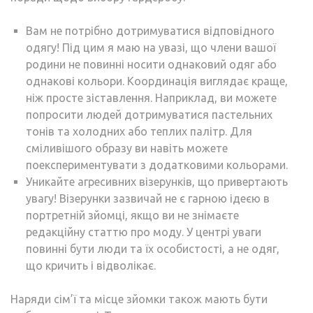
Вам не потрібно дотримуватися відповідного
одягу! Під цим я маю на увазі, що члени вашої
родини не повинні носити однаковий одяг або
однакові кольори. Координація виглядає краще,
ніж просте зіставлення. Наприклад, ви можете
попросити людей дотримуватися пастельних
тонів та холодних або теплих палітр. Для
сміливішого образу ви навіть можете
поекспериментувати з додатковими кольорами.
Уникайте агресивних візерунків, що привертають
увагу! Візерунки зазвичай не є гарною ідеєю в
портретній зйомці, якщо ви не знімаєте
редакційну статтю про моду. У центрі уваги
повинні бути люди та їх особистості, а не одяг,
що кричить і відволікає.
Наряди сім’ї та місце зйомки також мають бути