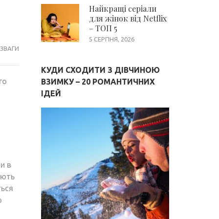
Найкращі серіали
для жінок від Netflix
– ТОП 5
5 СЕРПНЯ, 2026
ЗВАГИ
КУДИ СХОДИТИ З ДІВЧИНОЮ
го
ВЗИМКУ – 20 РОМАНТИЧНИХ
а
ІДЕЙ
и в
ують
ться
о