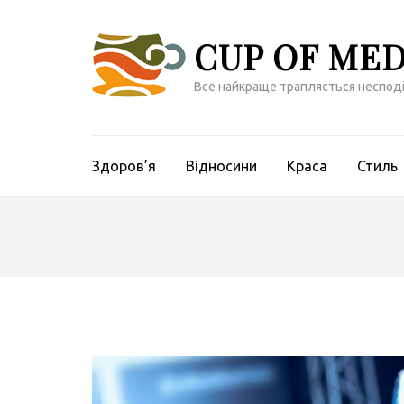
Перейти
до
CUP OF MED
вмісту
(натисніть
Все найкраще трапляється неспод
Enter)
Здоров’я
Відносини
Краса
Стиль