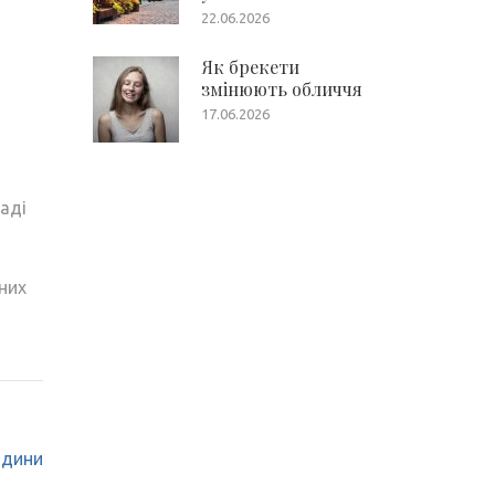
22.06.2026
Як брекети
змінюють обличчя
17.06.2026
аді
них
юдини