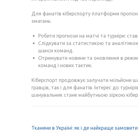
Для фанатів кіберспорту платформи пропону
змагань:
Робити прогнози на матчі та турніри: став
Слідкувати за статистикою та аналітико
шанси команд.
Отримувати новини та оновлення в режимі 
команд і нових тактик.
Кіберспорт продовжує залучати мільйони ша
гравців, так і для фанатів. Інтерес до турні
шанувальник стане майбутньою зіркою кібер
Навігація
Тканини в Україні: як і де найкраще замовити
записів