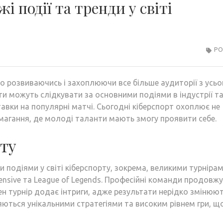
і події та тренди у світі
РО
йно розвиваючись і захоплюючи все більше аудиторії з усьо
ти можуть слідкувати за основними подіями в індустрії т
вки на популярні матчі. Сьогодні кіберспорт охоплює не
 змагання, де молоді таланти мають змогу проявити себе.
рту
 подіями у світі кіберспорту, зокрема, великими турнірам
ffensive та League of Legends. Професійні команди продовж
жен турнір додає інтриги, адже результати нерідко змінюю
яються унікальними стратегіями та високим рівнем гри, щ