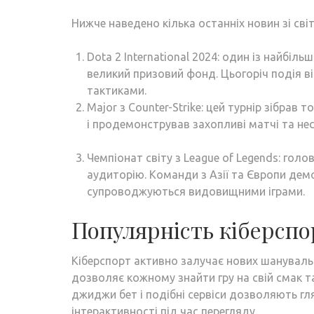
Нижче наведено кілька останніх новин зі світ
Dota 2 International 2024: один із найбіль
великий призовий фонд. Цьогоріч подія 
тактиками.
Major з Counter-Strike: цей турнір зібрав то
і продемонстрував захопливі матчі та нес
Чемпіонат світу з League of Legends: гол
аудиторію. Команди з Азії та Європи дем
супроводжуються видовищними іграми.
Популярність кіберспо
Кіберспорт активно залучає нових шануваль
дозволяє кожному знайти гру на свій смак 
джиджи бет і подібні сервіси дозволяють гл
інтерактивності під час перегляду.