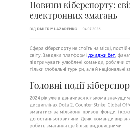
Новини кіберспорту: свіж
електронних змагань
ВІД
DMITRIY LAZARENKO
04.07.2026
Сфера кіберспорту не стоїть на місці, пості
світу. Завдяки платформі
джиджи бет
, фана
підтримувати улюблені команди, роблячи ста
тільки глобальні турніри, але й національні
Головні події кіберспо
2024 рік уже відзначився кількома значущими
дисциплінах Dota 2, Counter-Strike: Global O
змагатися за мільйонні призові фонди, і ко
до останньої хвилини. Деякі команди вирізн
робить змагання ще більш видовищними.