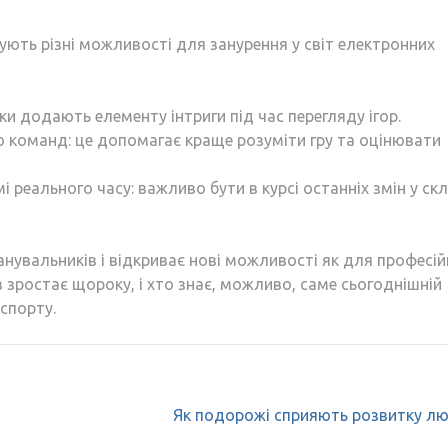
ють різні можливості для занурення у світ електронних
ки додають елементу інтриги під час перегляду ігор.
ю команд: це допомагає краще розуміти гру та оцінювати
реального часу: важливо бути в курсі останніх змін у скл
нувальників і відкриває нові можливості як для професій
рів зростає щороку, і хто знає, можливо, саме сьогоднішній
спорту.
Як подорожі сприяють розвитку л