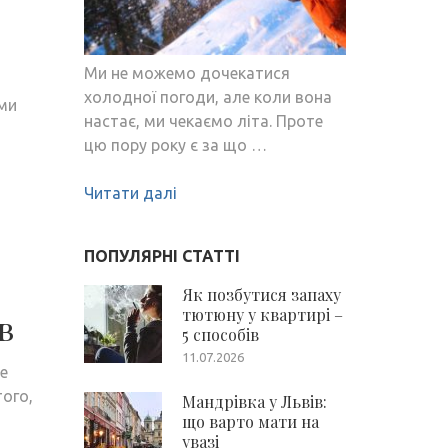
Ми не можемо дочекатися
холодної погоди, але коли вона
ими
настає, ми чекаємо літа. Проте
цю пору року є за що …
Читати далі
ПОПУЛЯРНІ СТАТТІ
Як позбутися запаху
тютюну у квартирі –
в
5 способів
11.07.2026
е
ого,
Мандрівка у Львів:
що варто мати на
увазі