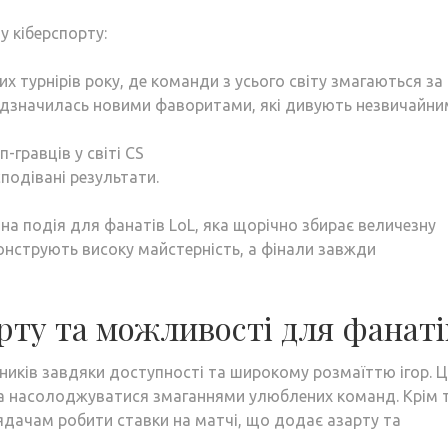
у кіберспорту:
ших турнірів року, де команди з усього світу змагаються за
відзначилась новими фаворитами, які дивують незвичайн
п-гравців у світі CS
подівані результати.
овна подія для фанатів LoL, яка щорічно збирає величезну
онструють високу майстерність, а фінали завжди
рту та можливості для фанаті
ників завдяки доступності та широкому розмаїттю ігор. Ц
та насолоджуватися змаганнями улюблених команд. Крім т
ядачам робити ставки на матчі, що додає азарту та