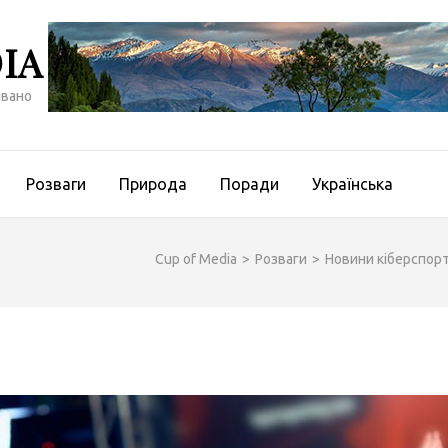
IA
івано
Розваги
Природа
Поради
Українська
Cup of Media
>
Розваги
>
Новини кіберспорту