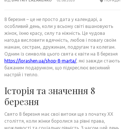
8 березня – це не просто дата у календарі, а
особливий день, коли у всьому світі вшановують
жінок, їхню красу, силу та ніжність. Це чудова
нагода висловити вдячність, любов і повагу своїм
мамам, сестрам, дружинам, подругам та колегам.
Одним із символів цього свята є квіти на 8 березня
https://lorashen.ua/shop-8-marta/
, які завжди стають
бажаним подарунком, що підкреслює весняний
настрій і тепло.
Історія та значення 8
березня
Свято 8 березня має свої витоки ще з початку XX
століття, коли жінки боролися за рівні права,
можливості та соціальну рівність. З часом цей день