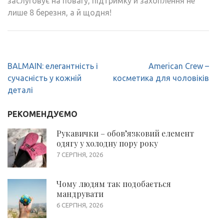
заслуговує на повагу, підтримку й захоплення не
лише 8 березня, а й щодня!
Навігація
BALMAIN: елегантність і
American Crew –
записів
сучасність у кожній
косметика для чоловіків
деталі
РЕКОМЕНДУЄМО
Рукавички – обов’язковий елемент
одягу у холодну пору року
7 СЕРПНЯ, 2026
Чому людям так подобається
мандрувати
6 СЕРПНЯ, 2026