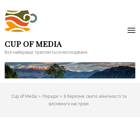
Перейти
до
вмісту
(натисніть
Enter)
CUP OF MEDIA
Все найкраще трапляється несподівано
Cup of Media
>
Поради
>
8 березня: свято жіночності та
весняного настрою