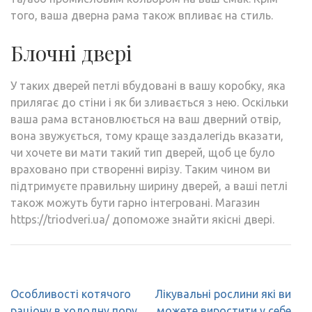
того, ваша дверна рама також впливає на стиль.
Блочні двері
У таких дверей петлі вбудовані в вашу коробку, яка
прилягає до стіни і як би зливається з нею. Оскільки
ваша рама встановлюється на ваш дверний отвір,
вона звужується, тому краще заздалегідь вказати,
чи хочете ви мати такий тип дверей, щоб це було
враховано при створенні вирізу. Таким чином ви
підтримуєте правильну ширину дверей, а ваші петлі
також можуть бути гарно інтегровані. Магазин
https://triodveri.ua/ допоможе знайти якісні двері.
Навігація
Особливості котячого
Лікувальні рослини які ви
записів
раціону в холодну пору
можете виростити у себе