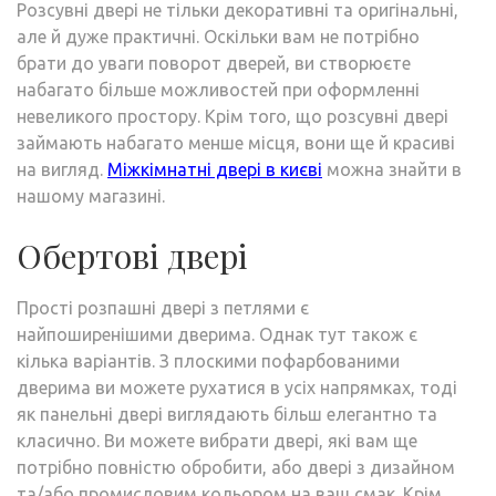
Розсувні двері не тільки декоративні та оригінальні,
але й дуже практичні. Оскільки вам не потрібно
брати до уваги поворот дверей, ви створюєте
набагато більше можливостей при оформленні
невеликого простору. Крім того, що розсувні двері
займають набагато менше місця, вони ще й красиві
на вигляд.
Міжкімнатні двері в києві
можна знайти в
нашому магазині.
Обертові двері
Прості розпашні двері з петлями є
найпоширенішими дверима. Однак тут також є
кілька варіантів. З плоскими пофарбованими
дверима ви можете рухатися в усіх напрямках, тоді
як панельні двері виглядають більш елегантно та
класично. Ви можете вибрати двері, які вам ще
потрібно повністю обробити, або двері з дизайном
та/або промисловим кольором на ваш смак. Крім