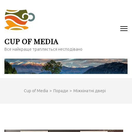
Перейти
до
вмісту
(натисніть
Enter)
CUP OF MEDIA
Все найкраще трапляється несподівано
Cup of Media
>
Поради
>
Міжкінатні двері